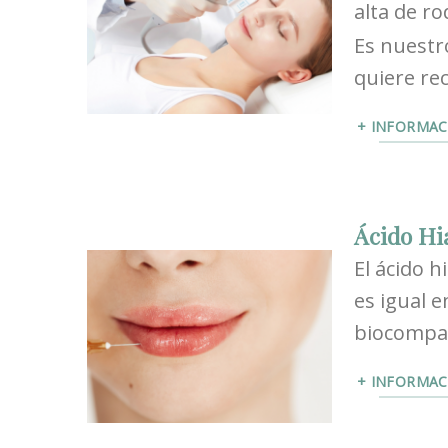
alta de ro
Es nuestr
quiere re
+ INFORMAC
Ácido Hi
El ácido h
es igual e
biocompat
+ INFORMAC