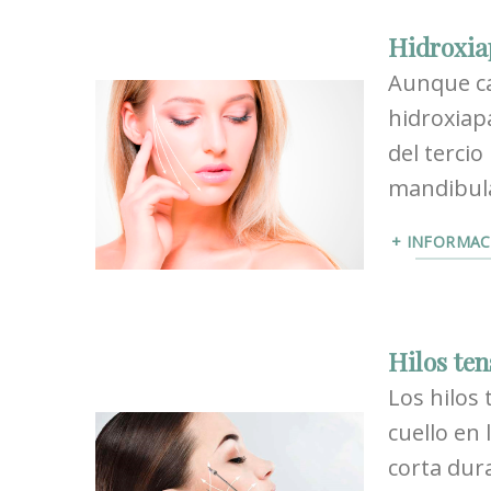
Hidroxiap
Aunque ca
hidroxiap
del tercio
mandibul
+ INFORMAC
Hilos ten
Los hilos
cuello en
corta dura