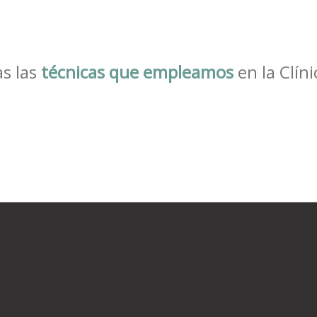
s las
técnicas que empleamos
en la Clíni