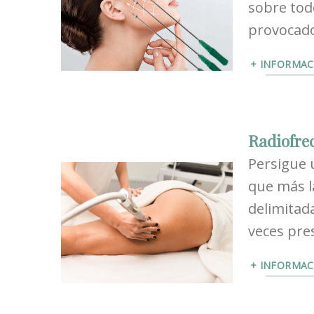
sobre tod
provocad
+ INFORMAC
Radiofre
Persigue u
que más la
delimitad
veces pre
+ INFORMAC