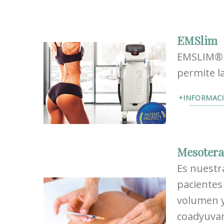
EMSlim
EMSLIM® e
permite la
+INFORMAC
Mesotera
Es nuestr
pacientes
volumen y
coadyuvan