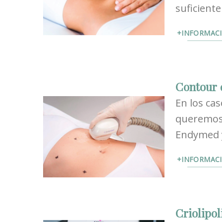
suficient
+INFORMAC
Contour 
En los ca
queremos 
Endymed y
+INFORMAC
Criolipol