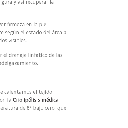
igura y así recuperar la
r firmeza en la piel
e según el estado del área a
s visibles.
el drenaje linfático de las
l adelgazamiento.
e calentamos el tejido
on la
Criolipólisis médica
eratura de 8º bajo cero, que