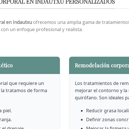
CORPORAL EN INDAUTXU PERSONALIZADOS
ral en Indautxu
ofrecemos una amplia gama de tratamientos
 con un enfoque profesional y realista.
tético
Remodelación corporal
orial que requiere un
Los tratamientos de rem
a la tratamos de forma
mejorar el contorno y la
quirófano. Son ideales 
 piel.
Reducir grasa local
ranja.
Definir zonas concr
r el drenaje.
Mejorar la firmeza y