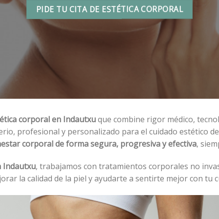
PIDE TU CITA DE ESTÉTICA CORPORAL
tética corporal en Indautxu
que combine rigor médico, tecnol
io, profesional y personalizado para el cuidado estético de
estar corporal de forma segura, progresiva y efectiva
, siem
n Indautxu
, trabajamos con tratamientos corporales no inva
rar la calidad de la piel y ayudarte a sentirte mejor con tu 