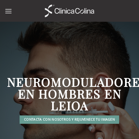
Skip
to
content
NEUROMODULADORE
EN HOMBRES EN
LEIOA
CONTACTA CON NOSOTROS Y REJUVENECE TU IMAGEN